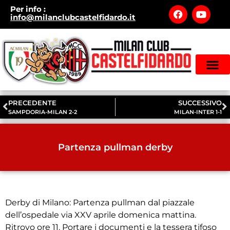
Per info
:
info@milanclubcastelfidardo.it
STAGIONE 2
ISCRIZIONE MILAN CLUB
MODULO PRIVACY MILAN CLUB
PRECEDENTE
SUCCESSIVO
SAMPDORIA-MILAN 2-2
MILAN-INTER 1-1
Partenza pullman derby
Derby di Milano: Partenza pullman dal piazzale
dell’ospedale via XXV aprile domenica mattina.
Ritrovo ore 11. Portare i documenti e la tessera tifoso