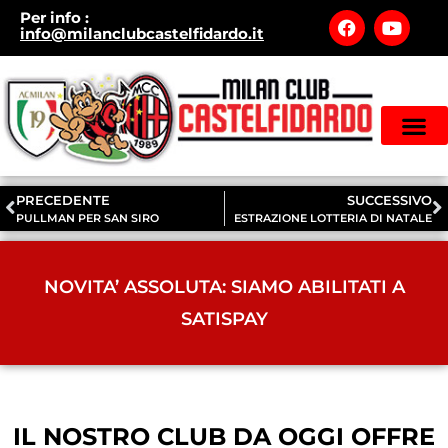
Per info
:
info@milanclubcastelfidardo.it
STAGIONE 2
ISCRIZIONE MILAN CLUB
MODULO PRIVACY MILAN CLUB
PRECEDENTE
SUCCESSIVO
PULLMAN PER SAN SIRO
ESTRAZIONE LOTTERIA DI NATALE
NOVITA’ ASSOLUTA: SIAMO ABILITATI A
SATISPAY
IL NOSTRO CLUB DA OGGI OFFRE