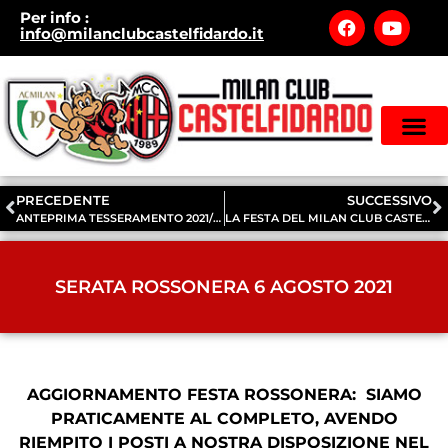
Per info
:
info@milanclubcastelfidardo.it
STAGIONE 2
ISCRIZIONE MILAN CLUB
MODULO PRIVACY MILAN CLUB
PRECEDENTE
SUCCESSIVO
ANTEPRIMA TESSERAMENTO 2021/2022
LA FESTA DEL MILAN CLUB CASTELFIDARDO 6 AGOSTO 2021
SERATA ROSSONERA 6 AGOSTO 2021
AGGIORNAMENTO FESTA ROSSONERA: SIAMO
PRATICAMENTE AL COMPLETO, AVENDO
RIEMPITO I POSTI A NOSTRA DISPOSIZIONE NEL