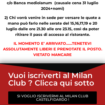
c/o Banca mediolanum (causale cena 31 luglio
2024+nomi)
2) Chi vorrà venire in sede per versare le quote a
mano può farlo nelle serate del 15,16,17,19 e 20
luglio dalle ore 21.30 alle ore 23.15, così da poter
ritirare il pass di accesso al ristorante.
I
L MOMENTO E’ ARRIVATO……TENETEVI
ASSOLUTAMENTE LIBERI E PRENOTATE IL POSTO.
VIETATO MANCARE
Vuoi iscriverti al Milan
Club ? Clicca qui sotto
SI VOGLIO ISCRIVERMI AL MILAN CLUB
CASTELFIDARDO !